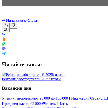
↩
На главную блога
36
Читайте также
Рейтинг работодателей 2025: итоги
Вакансии дня
Ученик газорезчика
от
93 000
до
100 000
₽
Индустрия Сервис, Ш
Продавец-кассир
65 000
₽
Чижик, Шатск