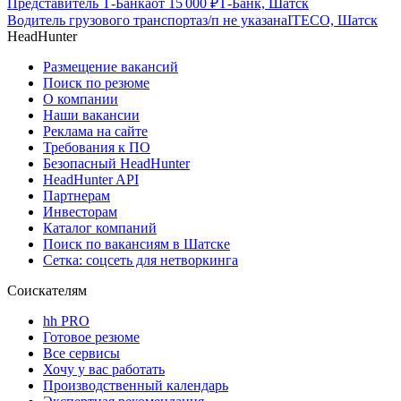
Представитель Т-Банка
от
15 000
₽
Т-Банк, Шатск
Водитель грузового транспорта
з/п не указана
ITECO, Шатск
HeadHunter
Размещение вакансий
Поиск по резюме
О компании
Наши вакансии
Реклама на сайте
Требования к ПО
Безопасный HeadHunter
HeadHunter API
Партнерам
Инвесторам
Каталог компаний
Поиск по вакансиям в Шатске
Сетка: соцсеть для нетворкинга
Соискателям
hh PRO
Готовое резюме
Все сервисы
Хочу у вас работать
Производственный календарь