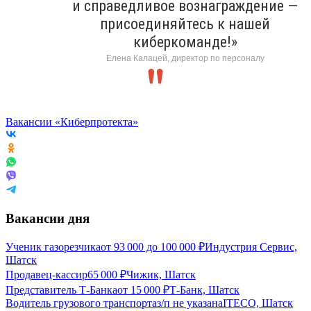
и справедливое вознаграждение —
присоединяйтесь к нашей
киберкоманде!»
Елена Калацей, директор по персоналу
Вакансии «Киберпротекта»
Вакансии дня
Ученик газорезчика
от
93 000
до
100 000
₽
Индустрия Сервис,
Шатск
Продавец-кассир
65 000
₽
Чижик, Шатск
Представитель Т-Банка
от
15 000
₽
Т-Банк, Шатск
Водитель грузового транспорта
з/п не указана
ITECO, Шатск