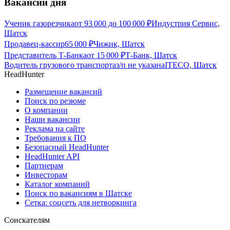
Вакансии дня
Ученик газорезчика
от
93 000
до
100 000
₽
Индустрия Сервис,
Шатск
Продавец-кассир
65 000
₽
Чижик, Шатск
Представитель Т-Банка
от
15 000
₽
Т-Банк, Шатск
Водитель грузового транспорта
з/п не указана
ITECO, Шатск
HeadHunter
Размещение вакансий
Поиск по резюме
О компании
Наши вакансии
Реклама на сайте
Требования к ПО
Безопасный HeadHunter
HeadHunter API
Партнерам
Инвесторам
Каталог компаний
Поиск по вакансиям в Шатске
Сетка: соцсеть для нетворкинга
Соискателям