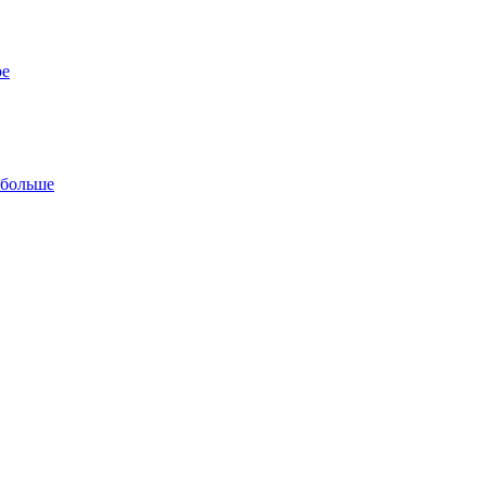
ре
 больше