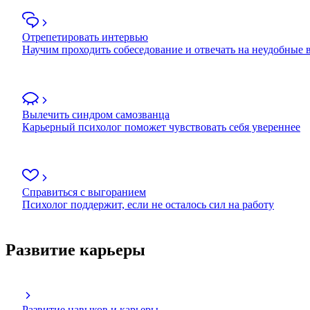
Отрепетировать интервью
Научим проходить собеседование и отвечать на неудобные
Вылечить синдром самозванца
Карьерный психолог поможет чувствовать себя увереннее
Справиться с выгоранием
Психолог поддержит, если не осталось сил на работу
Развитие карьеры
Развитие навыков и карьеры