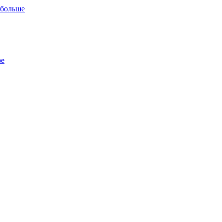
 больше
ре