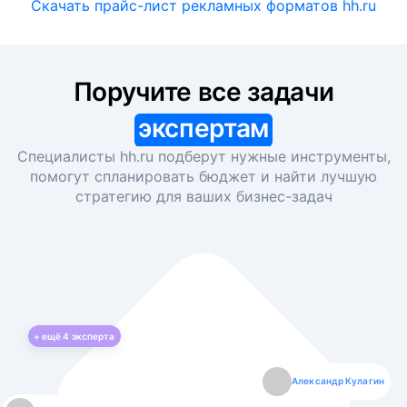
Скачать прайс-лист рекламных форматов hh.ru
Поручите все задачи
экспертам
Специалисты hh.ru подберут нужные инструменты,
помогут спланировать бюджет и найти лучшую
стратегию для ваших
бизнес-задач
+ ещё
4
эксперта
Екатерина Лазаренко
Александр Кулагин
Даниил Макаров
Борис Кашко
Юлия Изоитко