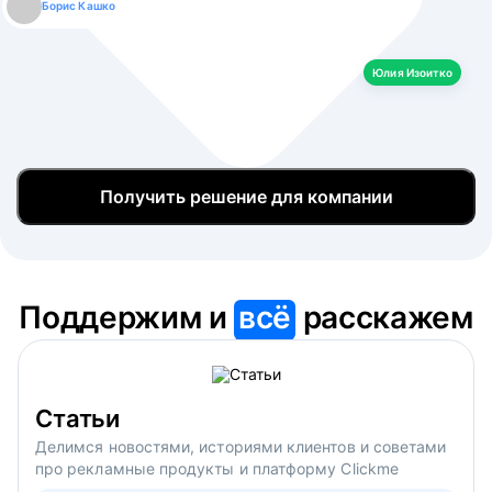
Борис Кашко
Юлия Изоитко
Александр Кулагин
Даниил Макаров
Екатерина Лазаренко
Юлия Изоитко
Получить решение для компании
Поддержим и
всё
расскажем
Статьи
Делимся новостями, историями клиентов и советами
про рекламные продукты и платформу Clickme