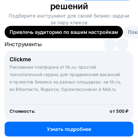
решений
Подберите инструмент для своей
бизнес-задачи
за пару кликов
Привлечь аудиторию по вашим настройкам
Пок
Инструменты
Инструменты
Инструменты
Виртуальный рекрутер
Clickme
Вакансия дня
Массовый подбор под ключ. Решите, сколько
Рекламная платформа от hh.ru: простой
Рекламный формат для вакансий на главной странице
кандидатов и когда вам нужно, и за дело возьмутся
технологичный сервис для продвижения вакансий
hh.ru. Увеличивает количество откликов
маркетологи, рекрутеры и проектные менеджеры
и проектов бизнеса на разных площадках: на hh.ru,
hh.ru с целым набором digital-инструментов
во ВКонтакте, Яндексе, Одноклассниках и Mail.ru
Стоимость:
от 200 000 ₽
Узнать подробнее
Стоимость:
от 500 ₽
Узнать подробнее
Узнать подробнее